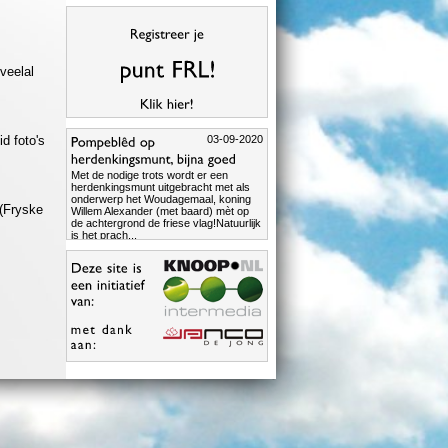
veelal
03-09-2020
d foto's
Met de nodige trots wordt er een
herdenkingsmunt uitgebracht met als
onderwerp het Woudagemaal, koning
(Fryske
Willem Alexander (met baard) mèt op
de achtergrond de friese vlag!Natuurlijk
is het prach...
lees meer >