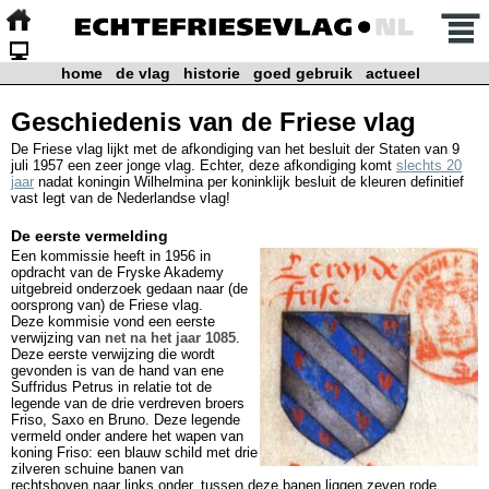
home
de vlag
historie
goed gebruik
actueel
Geschiedenis van de Friese vlag
De Friese vlag lijkt met de afkondiging van het besluit der Staten van 9
juli 1957 een zeer jonge vlag. Echter, deze afkondiging komt
slechts 20
jaar
nadat koningin Wilhelmina per koninklijk besluit de kleuren definitief
vast legt van de Nederlandse vlag!
De eerste vermelding
Een kommissie heeft in 1956 in
opdracht van de Fryske Akademy
uitgebreid onderzoek gedaan naar (de
oorsprong van) de Friese vlag.
Deze kommisie vond een eerste
verwijzing van
net na het jaar 1085
.
Deze eerste verwijzing die wordt
gevonden is van de hand van ene
Suffridus Petrus in relatie tot de
legende van de drie verdreven broers
Friso, Saxo en Bruno. Deze legende
vermeld onder andere het wapen van
koning Friso: een blauw schild met drie
zilveren schuine banen van
rechtsboven naar links onder, tussen deze banen liggen zeven rode